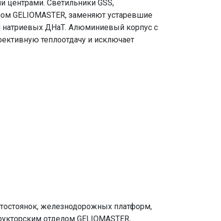
и центрами. Светильники GSS,
лом GELIOMASTER, заменяют устаревшие
и натриевых ДНаТ. Алюминиевый корпус с
ективную теплоотдачу и исключает
втостоянок, железнодорожных платформ,
трукторским отделом GELIOMASTER,