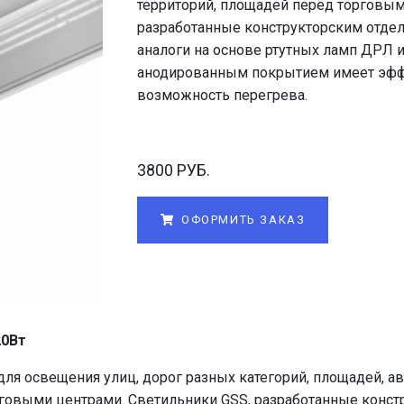
территорий, площадей перед торговым
разработанные конструкторским отде
аналоги на основе ртутных ламп ДРЛ 
анодированным покрытием имеет эфф
возможность перегрева.
3800 РУБ.
ОФОРМИТЬ ЗАКАЗ
20Вт
ля освещения улиц, дорог разных категорий, площадей, а
рговыми центрами. Светильники GSS, разработанные конс