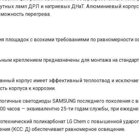
ртутных ламп ДРЛ и натриевых ДНаТ. Алюминиевый корпу
зможность перегрева.
 площадок с всокими требованиями по равномерности осв
ьным креплением предназначены для монтажа на стандар
ный корпус имеет эффективный теплоотвод и исключает
ть корпуса к коррозии.
гичные светодиоды SAMSUNG последнего поколения с вы
00 часов — эквивалентно 25-ти годам службы, при ежеднев
технический поликарбонат LG Chem с повышенной удароп
ния (КСС: Д) обеспечивает равномерное освещение.