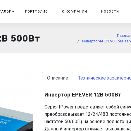
ТАЛОГ
ПОРТФОЛИО
О КОМПАНИИ
НОВОСТИ
2В 500Вт
Главна
Инверторы EPEVER без зар
Описание
Технические характери
Инвертор EPEVER 12В 500Вт
Серия IPower представляет собой син
преобразовывает 12/24/48В постоянно
частотой 50/60Гц на основе полного ц
Данный инвертор отличает высокая н