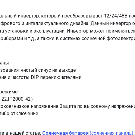
дальный инвертор, который преобразовывает 12/24/48В по
цифрового и интеллектуального дизайна. Данный инвертор 
та установки и эксплуатации. Инвертор может применятьс
борами и т.д., а также в системах солнечной фотоэлектри
ваны
ования, чистый синус на выходе
ния и частоты DIP переключателями
 режиме
-22,IP2000-42）
окое/низкое напряжение Защита по выходному напряжению:
либо отключение
е в нашей статье:
Солнечная батарея
(солнечная панель)