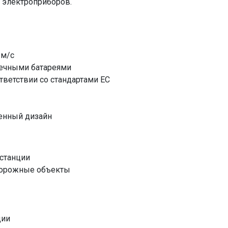
 электроприборов.
 м/с
нечными батареями
тветствии со стандартами ЕС
енный дизайн
станции
идорожные объекты
ции