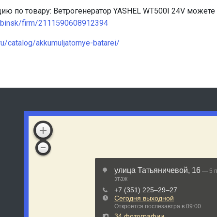
цию по товару: Ветрогенератор YASHEL WT500I 24V можете
lyabinsk/firm/2111590608912394
.ru/catalog/akkumuljatornye-batarei/