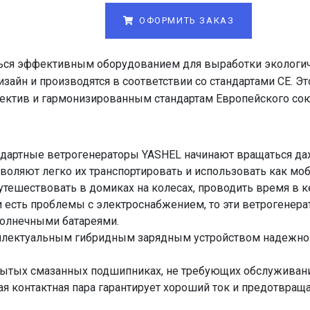
ОФОРМИТЬ ЗАКАЗ
ься эффективным оборудованием для выработки экологиче
айн и производятся в соответствии со стандартами CE. Эт
ектив и гармонизированным стандартам Европейского сою
ндартные ветрогенераторы YASHEL начинают вращаться даж
оляют легко их транспортировать и использовать как моб
путешествовать в домиках на колесах, проводить время в к
и есть проблемы с электроснабжением, то эти ветрогенер
солнечными батареями.
еллектуальным гибридным зарядным устройством надежно
крытых смазанных подшипниках, не требующих обслуживани
 контактная пара гарантирует хороший ток и предотвращае