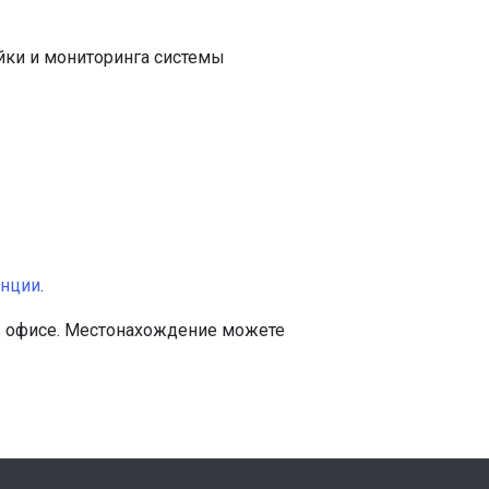
йки и мониторинга системы
анции
.
 в офисе. Местонахождение можете