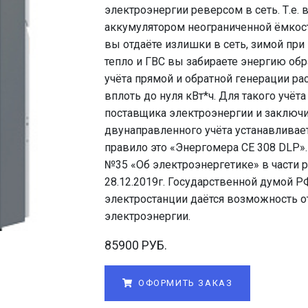
электроэнергии реверсом в сеть. Т.е.
аккумулятором неограниченной ёмкост
вы отдаёте излишки в сеть, зимой при
тепло и ГВС вы забираете энергию обр
учёта прямой и обратной генерации ра
вплоть до нуля кВт*ч. Для такого учё
поставщика электроэнергии и заключ
двунаправленного учёта устанавливае
правило это «Энергомера СЕ 308 DLP»
№35 «Об электроэнергетике» в части 
28.12.2019г. Государственной думой 
электростанции даётся возможность о
электроэнергии.
85900 РУБ.
ОФОРМИТЬ ЗАКАЗ