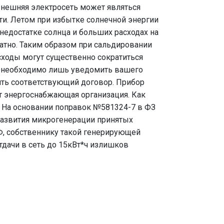
 внешняя электросеть может являться
и. Летом при избытке солнечной энергии
 недостатке солнца и больших расходах на
атно. Таким образом при сальдировании
сходы могут существенно сократиться
та необходимо лишь уведомить вашего
ить соответствующий договор. Прибор
т энергоснабжающая организация. Как
. На основании поправок №581324-7 в ФЗ
развития микрогенерации принятых
РФ, собственнику такой генерирующей
тдачи в сеть до 15кВт*ч излишков