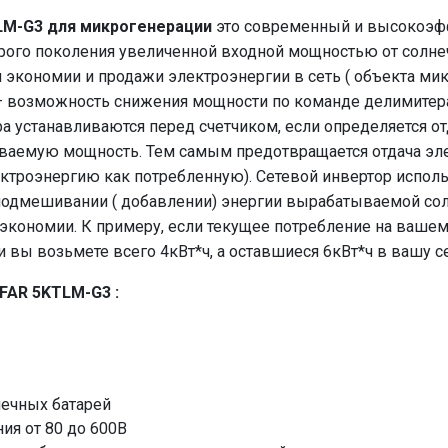
LM-G3 для микрогенерации
это современный и высокоэф
рого поколения увеличенной входной мощностью от солне
 экономии и продажи электроэнергии в сеть ( объекта ми
 возможность снижения мощности по команде делимитера
ра устанавливаются перед счетчиком, если определяется от
ваемую мощность. Тем самым предотвращается отдача элек
ктроэнергию как потребленную). Сетевой инвертор исполь
 подмешивании ( добавлении) энергии вырабатываемой со
экономии. К примеру, если текущее потребление на вашем 
и вы возьмете всего 4кВт*ч, а оставшиеся 6кВт*ч в вашу с
FAR 5KTLM-G3 :
ечных батарей
ия от 80 до 600В