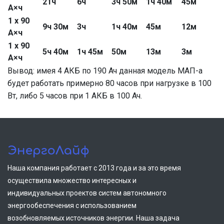
21ч
6ч
3ч 50м
1ч 40м
45м
А×ч
1 x 90
9ч 30м
3ч
1ч 40м
45м
12м
А×ч
1 x 90
5ч 40м
1ч 45м
50м
13м
3м
А×ч
Вывод: имея 4 АКБ по 190 Ач данная модель МАП-а
будет работать примерно 80 часов при нагрузке в 100
Вт, либо 5 часов при 1 АКБ в 100 Ач.
ЭнергоЛайф
Наша компания работает с 2013 года и за это время
осуществила множество интересных и
индивидуальных проектов систем автономного
энергообеспечения с использованием
возобновляемых источников энергии. Наша задача