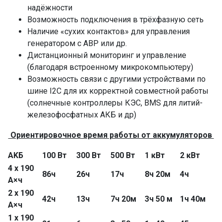
надёжности
Возможность подключения в трёхфазную сеть
Наличие «сухих контактов» для управления
генератором с АВР или др.
Дистанционный мониторинг и управление
(благодаря встроенному микрокомпьютеру)
Возможность связи с другими устройствами по
шине I2C для их корректной совместной работы
(солнечные контроллеры КЭС, BMS для литий-
железофосфатных АКБ и др)
Ориентировочное время работы от аккумуляторов
AKБ
100 Вт
300 Вт
500 Вт
1 кВт
2 кВт
4 x 190
86ч
26ч
17ч
8ч 20м
4ч
А×ч
2 x 190
42ч
13ч
7ч 20м
3ч 50 м
1ч 40м
А×ч
1 x 190