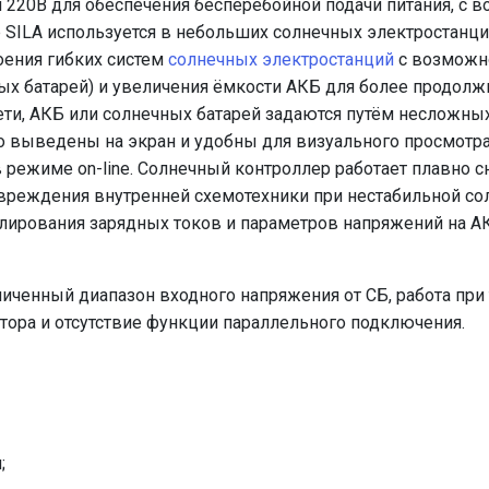
и 220В для обеспечения бесперебойной подачи питания, с
 SILA используется в небольших солнечных электростанция
оения гибких систем
солнечных электростанций
с возможн
х батарей) и увеличения ёмкости АКБ для более продолж
ети, АКБ или солнечных батарей задаются путём несложн
о выведены на экран и удобны для визуального просмотр
 режиме on-line. Солнечный контроллер работает плавно 
реждения внутренней схемотехники при нестабильной солн
улирования зарядных токов и параметров напряжений на 
иченный диапазон входного напряжения от СБ, работа при 
атора и отсутствие функции параллельного подключения.
;