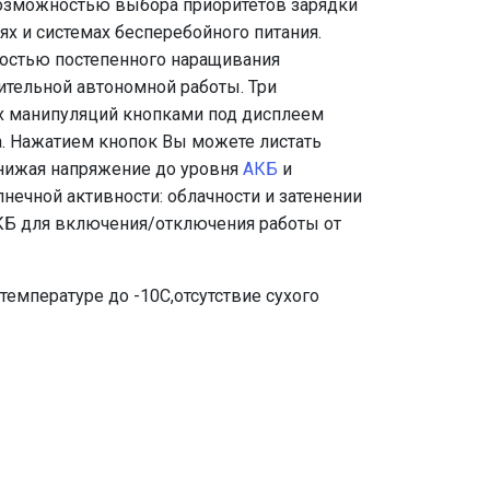
 возможностью выбора приоритетов зарядки
х и системах бесперебойного питания.
остью постепенного наращивания
ительной автономной работы. Три
ых манипуляций кнопками под дисплеем
а. Нажатием кнопок Вы можете листать
снижая напряжение до уровня
АКБ
и
ечной активности: облачности и затенении
АКБ для включения/отключения работы от
температуре до -10С,отсутствие сухого